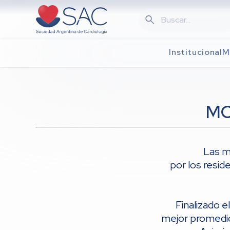
Skip
to
main
content
Institucional
M
MO
Las m
por los resid
Finalizado e
mejor promedio