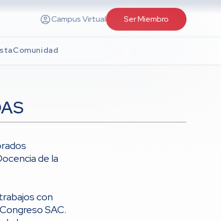
Campus Virtual
Ser Miembro
sta
Comunidad
DAS
orados
Docencia de la
 trabajos con
l Congreso SAC.