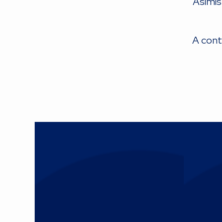
Asimis
A cont