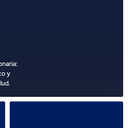
naria:
co y
lud.