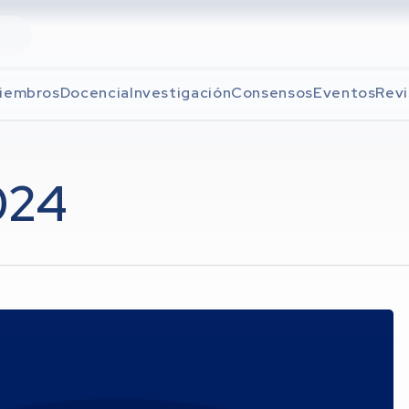
iembros
Docencia
Investigación
Consensos
Eventos
Revi
024