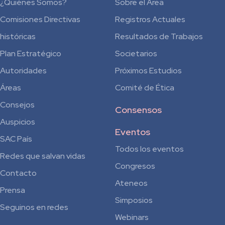
¿Quiénes Somos?
Sobre el Área
Comisiones Directivas
Registros Actuales
históricas
Resultados de Trabajos
Plan Estratégico
Societarios
Autoridades
Próximos Estudios
Áreas
Comité de Ética
Consejos
Consensos
Auspicios
Eventos
SAC País
Todos los eventos
Redes que salvan vidas
Congresos
Contacto
Ateneos
Prensa
Simposios
Seguinos en redes
Webinars