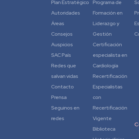
Plan Estratégico
Programa de
S
Autoridades
Formación en
P
Áreas
Liderazgo y
E
Consejos
Gestión
C
Auspicios
Certificación
SAC País
especialista en
Redes que
Cardiología
salvan vidas
Recertificación
Contacto
Especialistas
Prensa
con
Seguinos en
Recertificación
redes
Vigente
C
Biblioteca