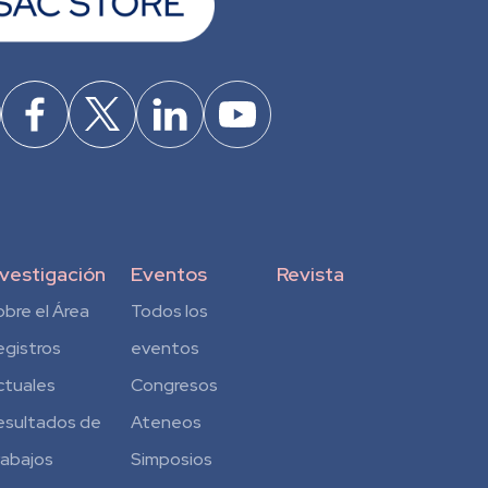
nvestigación
Eventos
Revista
obre el Área
Todos los
egistros
eventos
ctuales
Congresos
esultados de
Ateneos
rabajos
Simposios