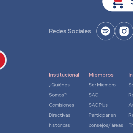
Redes Sociales
Institucional
Miembros
I
¿Quiénes
Ser Miembro
S
Somos?
SAC
R
Comisiones
SAC Plus
A
Directivas
Participar en
R
históricas
consejos/ áreas
T