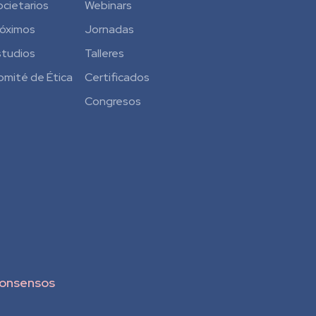
ocietarios
Webinars
róximos
Jornadas
studios
Talleres
omité de Ética
Certificados
Congresos
onsensos