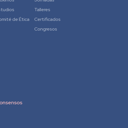
studios
Talleres
omité de Ética
Certificados
Congresos
onsensos