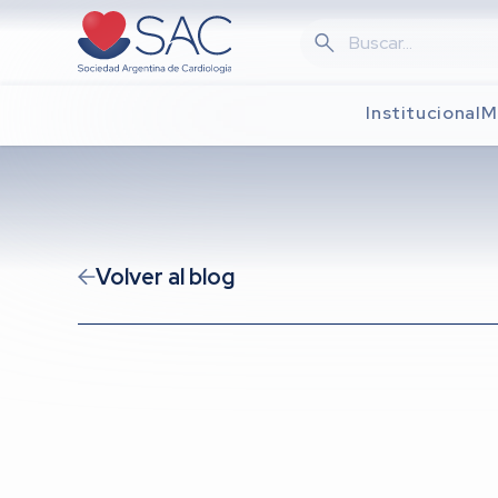
Skip
to
main
content
Institucional
M
Volver al blog