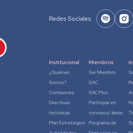
Redes Sociales
Institucional
Miembros
I
¿Quiénes
Ser Miembro
S
Somos?
SAC
R
Comisiones
SAC Plus
A
Directivas
Participar en
R
históricas
consejos/ áreas
T
Plan Estratégico
Programa de
S
Autoridades
Formación en
P