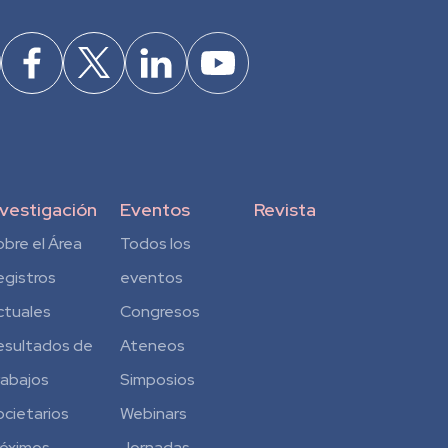
nvestigación
Eventos
Revista
obre el Área
Todos los
egistros
eventos
ctuales
Congresos
esultados de
Ateneos
rabajos
Simposios
ocietarios
Webinars
róximos
Jornadas