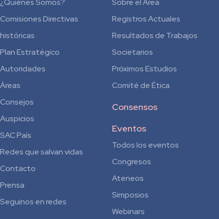
¿Quiénes Somos?
Sobre el Área
Comisiones Directivas
Registros Actuales
históricas
Resultados de Trabajos
Plan Estratégico
Societarios
Autoridades
Próximos Estudios
Áreas
Comité de Ética
Consejos
Consensos
Auspicios
Eventos
SAC País
Todos los eventos
Redes que salvan vidas
Congresos
Contacto
Ateneos
Prensa
Simposios
Seguinos en redes
Webinars