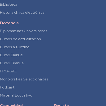
Biblioteca
Historia clínica electrónica
Docencia
Diplomaturas Universitarias
Cursos de actualización
Cursos a tu ritmo
Curso Bianual
para
Curso Trianual
Residentes
PRO-SAC
Monografías Seleccionadas
Podcast
Material Educativo
Comunidad
Revista