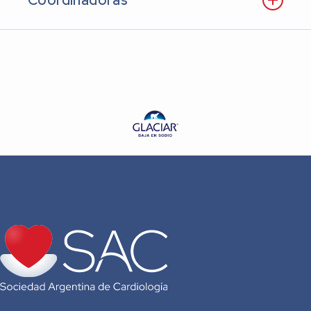
Coordinadoras
Dra. Guillermina Eleit
Dra. Paula Terns
Dra. Sandra Maseratti
Dra. Laura Flores