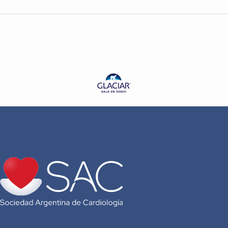
Dr. Robinson Cuadros (COMLAT)
Dr. Pablo Stutzbach (SAC)
Dr. Jorge Trongé
Dr. José Angel Perez Rivera (SEC)
Dr. Alberto Barón (SCC)
Dr. Jerson Quitián (SCC)
Dra. Yalile Nahúm (SOCHICAR)
Dra. Alexandra Castillo (SODOGE)
Dr. Amir Gómez León Mandujano (SMC)
Dra. Adriana López (SGGCh)
Dr. Matías Manzotti (SAGG)
Dr. Mario Spenatto (SAC)
Dr. Jorge Trongé (SAC)