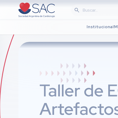
Skip
to
main
content
Institucional
M
Taller de 
Artefacto