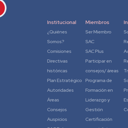
Institucional
Miembros
I
¿Quiénes
Ser Miembro
S
Somos?
SAC
R
Comisiones
SAC Plus
A
Directivas
Participar en
R
históricas
consejos/ áreas
T
Plan Estratégico
Programa de
S
Autoridades
Formación en
P
Áreas
Liderazgo y
E
Consejos
Gestión
C
Auspicios
Certificación