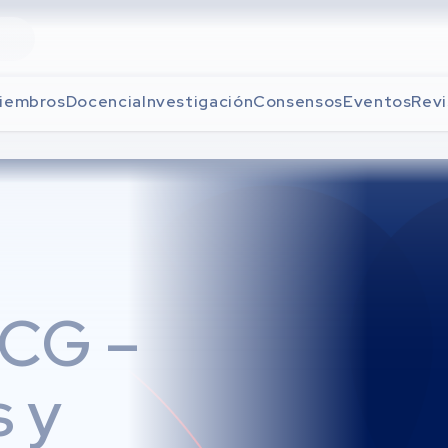
iembros
Docencia
Investigación
Consensos
Eventos
Revi
ECG –
s y