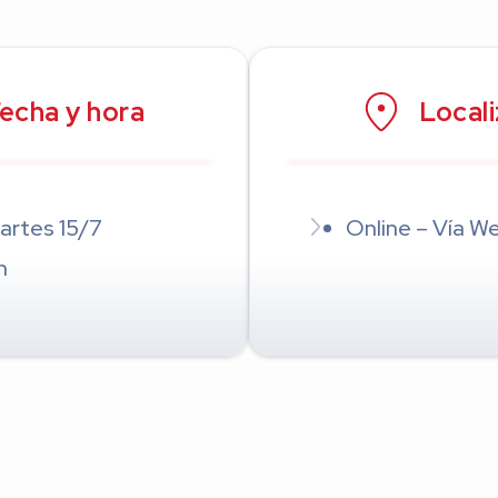
echa y hora
Local
artes 15/7
Online – Vía W
h