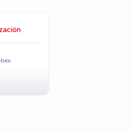
ización
ebex