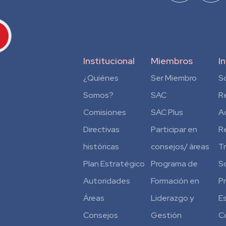
Institucional
Miembros
I
¿Quiénes
Ser Miembro
S
Somos?
SAC
R
Comisiones
SAC Plus
A
Directivas
Participar en
R
históricas
consejos/ áreas
T
Plan Estratégico
Programa de
S
Autoridades
Formación en
P
Áreas
Liderazgo y
E
Consejos
Gestión
C