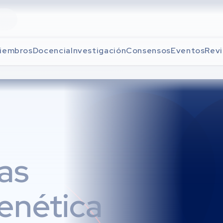
iembros
Docencia
Investigación
Consensos
Eventos
Revi
as
genética