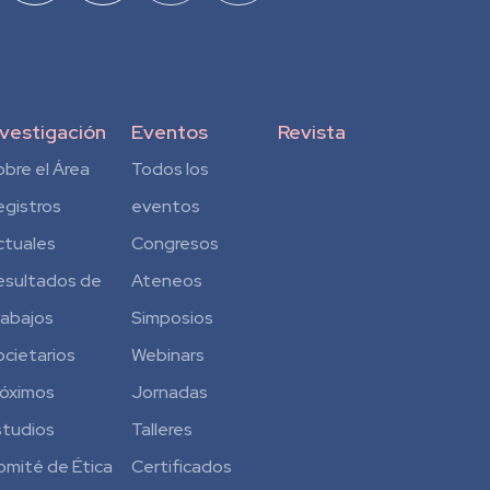
nvestigación
Eventos
Revista
obre el Área
Todos los
egistros
eventos
ctuales
Congresos
esultados de
Ateneos
rabajos
Simposios
ocietarios
Webinars
róximos
Jornadas
studios
Talleres
omité de Ética
Certificados