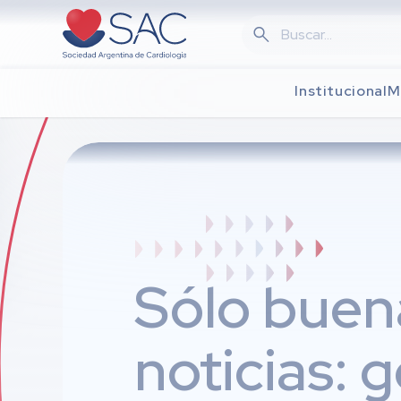
Skip
to
main
content
Institucional
M
Sólo buen
noticias: 