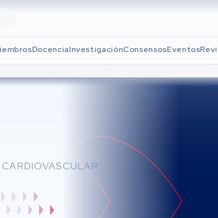
iembros
Docencia
Investigación
Consensos
Eventos
Revi
L CARDIOVASCULAR