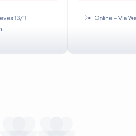
eves 13/11
Online – Vía W
h