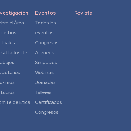
nvestigación
Eventos
Revista
obre el Área
Todos los
egistros
eventos
ctuales
Congresos
esultados de
Ateneos
rabajos
Simposios
ocietarios
Webinars
róximos
Jornadas
studios
Talleres
omité de Ética
Certificados
Congresos