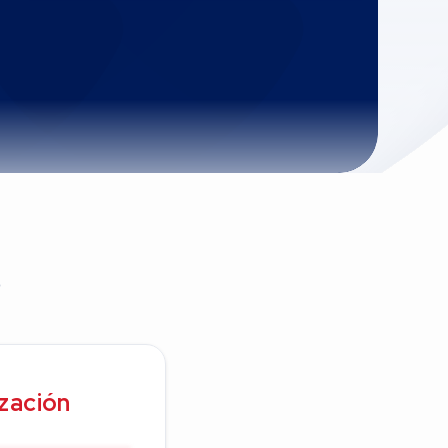
O
ización