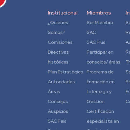
Institucional
Miembros
I
¿Quiénes
Ser Miembro
S
Somos?
SAC
R
Comisiones
SAC Plus
A
Directivas
Participar en
R
históricas
consejos/ áreas
T
Plan Estratégico
Programa de
S
Autoridades
Formación en
P
Áreas
Liderazgo y
E
Consejos
Gestión
C
Auspicios
Certificación
SAC País
especialista en