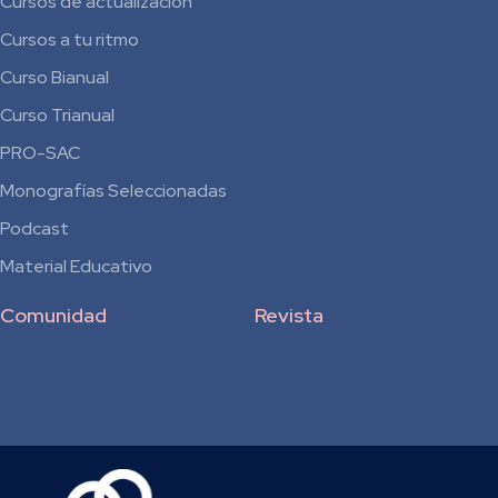
Cursos de actualización
Cursos a tu ritmo
Curso Bianual
para
Curso Trianual
Residentes
PRO-SAC
Monografías Seleccionadas
Podcast
Material Educativo
Comunidad
Revista