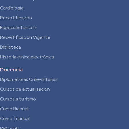
Cardiología
Recertificación
Especialistas con
Recertificación Vigente
Biblioteca
Historia clínica electrónica
Docencia
Diplomaturas Universitarias
Cursos de actualización
Cursos a tu ritmo
Curso Bianual
para
Curso Trianual
Residentes
PRO-SAC