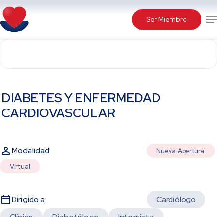
Skip
Me
to
Ser Miembro
main
content
DIABETES Y ENFERMEDAD
CARDIOVASCULAR
Modalidad:
Nueva Apertura
Virtual
Dirigido a:
Cardiólogo
Clínico
Diabetólogo
Internista