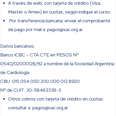
diabetes
A través de web: con tarjeta de crédito (Visa,
DAÑO DE ÓRGANO BLANCO
Master o Amex) en cuotas, según indique el curso.
07/08
6
Estratificación de
Dr.
Por transferencia bancaria: enviar el comprobante
riesgo
Mariano
Clase 7:
de pago por mail a: pagos@sac.org.ar
Metabolismo cardíaco, DM e insuficiencia
Giorgi
cardíaca – Dr. Jorge Thierer
Datos bancarios:
Metabolismo cardíaco normal. Demanda energética.
3.
14/09
7
Metabolismo
Dr Jorge
Banco ICBC – CTA CTE en PESOS Nº
Cambio de paradigma. Rol en la insuficiencia cardíaca.
Daño de
cardíaco,
Thierer
0540/02000128/92 a nombre de la Sociedad Argentina
Implicancias clínicas
órgano blanco
diabetes e
de Cardiología
insuficiencia
CBU: 015 054 050 200 000 012 8920
Clase 8:
Insuficiencia Cardíaca con FEY preservada – Dr.
cardíaca
Nº de CUIT: 30-58463338-3
Jorge Thierer
21/09
8
Fisiopatología del
Dra. Paula
Otros cobros con tarjeta de crédito en cuotas:
DM, obesidad e inflamación. Epidemiología.
daño:
Pérez
consultar a: pagos@sac.org.ar
Fisiopatología. Fenotipos clínicos. Tratamiento.
Hiperinsulinemia y
Terns