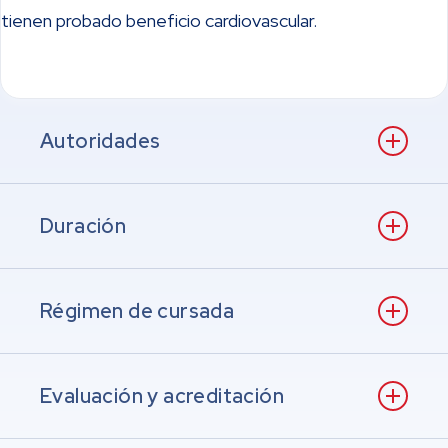
tienen probado beneficio cardiovascular.
Autoridades
Duración
Directora:
Dra Agustina Depalma
Sub Director:
Dr. Fadi Andrés Nehme
Coordinador:
Dr. Mariano Napoli
Régimen de cursada
Inicio: 3/8/2026
Final: 23/11/2026
Evaluación y acreditación
El curso consta de cuatro módulos, dieciocho clases y
tres actividades sincrónicas.