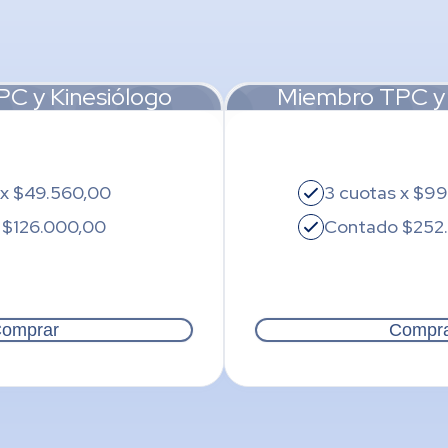
Evidencia científica
 Test de Caminata de 6
9
TC6M
C y Kinesiólogo
Miembro TPC y 
nutos.
Rehabilitación
10
Fases. Indicaciones, Contraind
rdiovascular.
multidisciplinario
 x $49.560,00
3 cuotas x $99
 $126.000,00
Contado $252
11
Visión del profesor de Educació
12
Caso clínico
omprar
Compr
 Deporte
13
Corazón de atleta