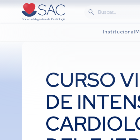
Skip
to
main
content
Institucional
M
CURSO V
DE INTEN
CARDIOL