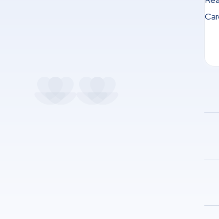
Car
Dir
Coo
Ten