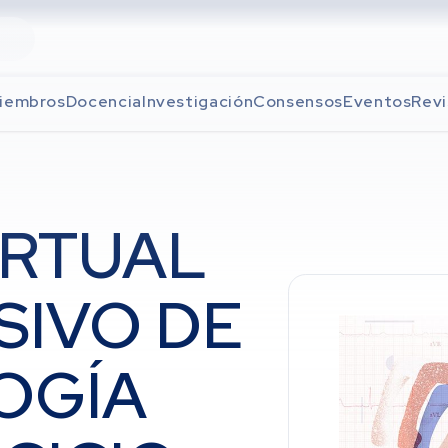
iembros
Docencia
Investigación
Consensos
Eventos
Revi
IRTUAL
SIVO DE
OGÍA