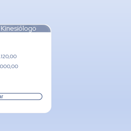
Dr. Gustavo
Kinesiólogo
Castiello
icaciones. Equipo
Dr. Norberto
Bornancini
.120,00
.000,00
n Física
Prof. Vinicius
Rodrigues Bastos
Dra. Ivana Paz
ar
Dra. Teresa García
Botta