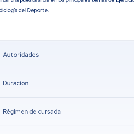
diología del Deporte.
Autoridades
Duración
ector:
Dr. Diego Iglesias
rdinador General:
Dr. Ignacio Dávolos
Régimen de cursada
drá hasta 3 meses luego de la compra para completar el