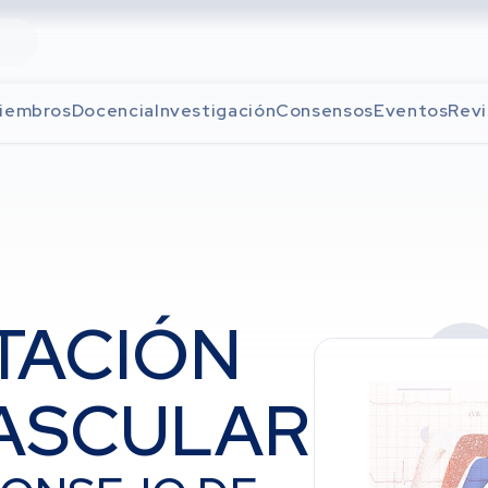
iembros
Docencia
Investigación
Consensos
Eventos
Revi
TACIÓN
ASCULAR