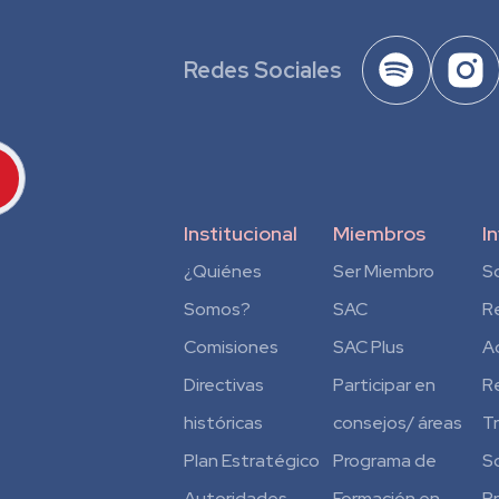
Redes Sociales
Institucional
Miembros
I
¿Quiénes
Ser Miembro
S
Somos?
SAC
R
Comisiones
SAC Plus
A
Directivas
Participar en
R
históricas
consejos/ áreas
T
Plan Estratégico
Programa de
S
Autoridades
Formación en
P