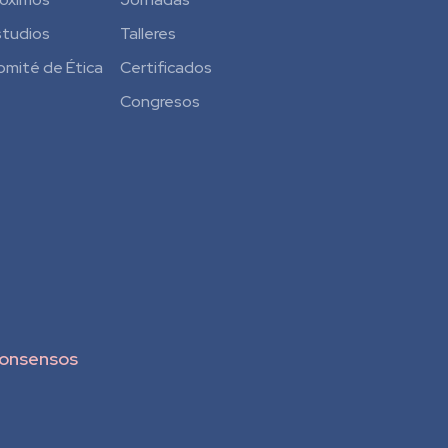
studios
Talleres
omité de Ética
Certificados
Congresos
onsensos