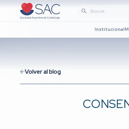
Skip
to
main
content
Institucional
M
Volver al blog
CONSEN