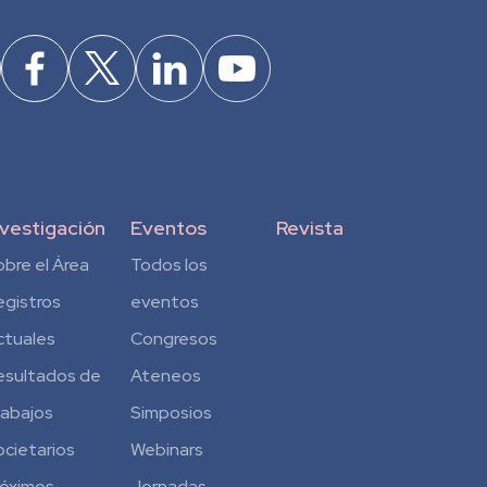
nvestigación
Eventos
Revista
obre el Área
Todos los
egistros
eventos
ctuales
Congresos
esultados de
Ateneos
rabajos
Simposios
ocietarios
Webinars
róximos
Jornadas