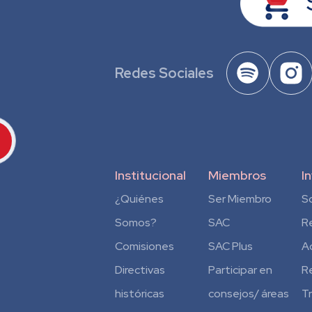
Redes Sociales
Institucional
Miembros
I
¿Quiénes
Ser Miembro
S
Somos?
SAC
R
Comisiones
SAC Plus
A
Directivas
Participar en
R
históricas
consejos/ áreas
T