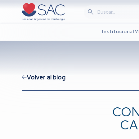
Skip
to
main
content
Institucional
M
Volver al blog
CON
CA