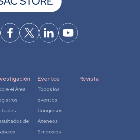
nvestigación
Eventos
Revista
obre el Área
Todos los
egistros
eventos
ctuales
Congresos
esultados de
Ateneos
rabajos
Simposios