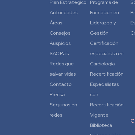
Plan Estratégico
Programa de
S
Autoridades
Formación en
P
Áreas
Liderazgo y
E
Consejos
Gestión
C
Auspicios
Certificación
SAC País
especialista en
Redes que
Cardiología
salvan vidas
Recertificación
Contacto
Especialistas
Prensa
con
Seguinos en
Recertificación
redes
Vigente
C
Biblioteca