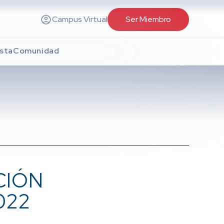
Campus Virtual
Ser Miembro
sta
Comunidad
CIÓN
022