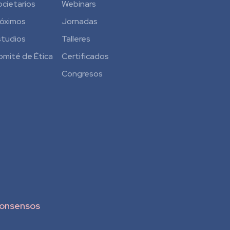
ocietarios
Webinars
róximos
Jornadas
studios
Talleres
omité de Ética
Certificados
Congresos
onsensos