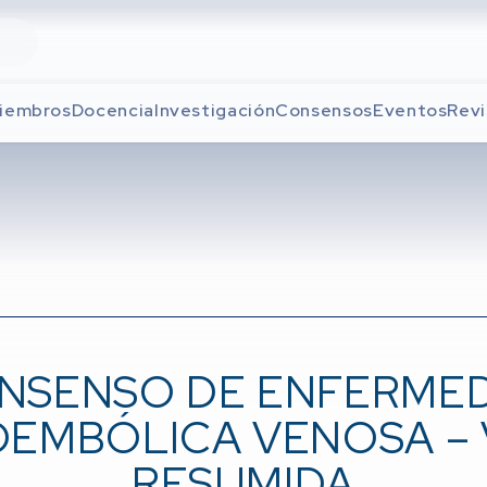
iembros
Docencia
Investigación
Consensos
Eventos
Revi
NSENSO DE ENFERME
EMBÓLICA VENOSA – 
RESUMIDA