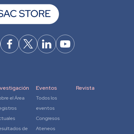
nvestigación
Eventos
Revista
obre el Área
Todos los
egistros
eventos
ctuales
Congresos
esultados de
Ateneos