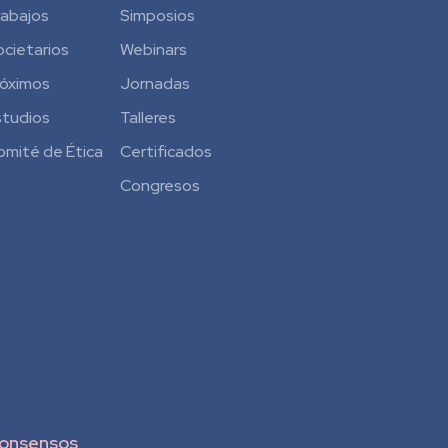
rabajos
Simposios
ocietarios
Webinars
róximos
Jornadas
studios
Talleres
omité de Ética
Certificados
Congresos
onsensos