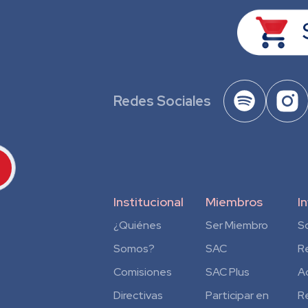
Redes Sociales
Institucional
Miembros
I
¿Quiénes
Ser Miembro
S
Somos?
SAC
R
Comisiones
SAC Plus
A
Directivas
Participar en
R