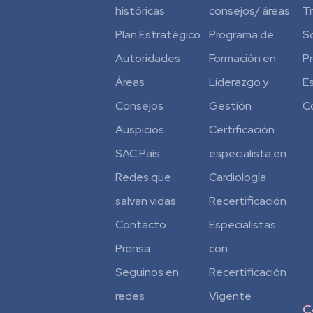
históricas
consejos/ áreas
T
Plan Estratégico
Programa de
S
Autoridades
Formación en
P
Áreas
Liderazgo y
E
Consejos
Gestión
C
Auspicios
Certificación
SAC País
especialista en
Redes que
Cardiología
salvan vidas
Recertificación
Contacto
Especialistas
Prensa
con
Seguinos en
Recertificación
redes
Vigente
C