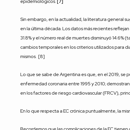
epidemiológicos.
[7]
Sin embargo, en la actualidad, la literatura general s
en la última década. Los datos más recientes refleja
31.8% y el número real de muertes disminuyó 14.6% (t
cambios temporales en los criterios utilizados para d
mismos. [8]
Lo que se sabe de Argentina es que, en el 2019, se p
enfermedad coronaria entre 1995 y 2010; demostrando 
en los factores de riesgo cardiovascular (FRCV), pr
En lo que respecta a EC crónica puntualmente, la mi
Recordemos que las complicaciones de la EC tienen g