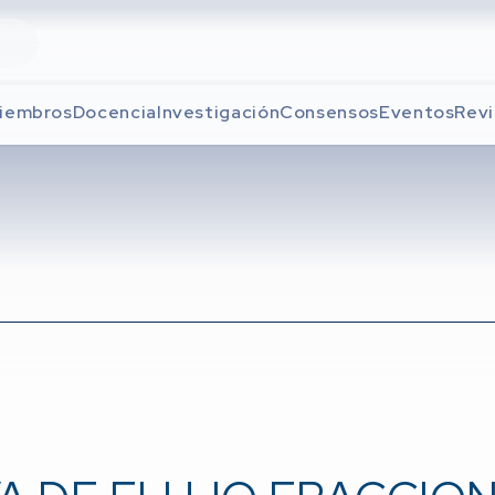
iembros
Docencia
Investigación
Consensos
Eventos
Revi