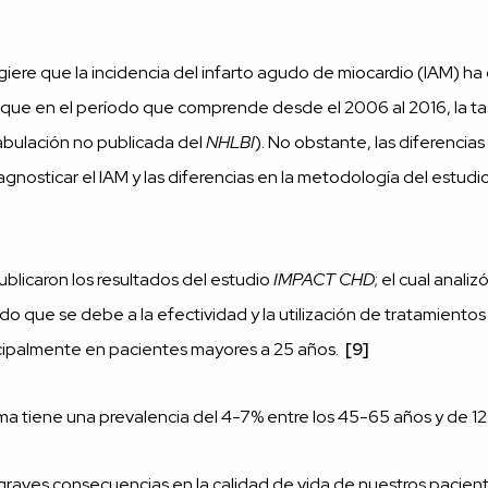
ugiere que la incidencia del infarto agudo de miocardio (IAM) ha
n que en el período que comprende desde el 2006 al 2016, la tas
abulación no publicada del
NHLBI
). No obstante, las diferencia
iagnosticar el IAM y las diferencias en la metodología del estud
ublicaron los resultados del estudio
IMPACT CHD
; el cual anali
que se debe a la efectividad y la utilización de tratamientos 
incipalmente en pacientes mayores a 25 años.
[9]
sma tiene una prevalencia del 4-7% entre los 45-65 años y de 1
raves consecuencias en la calidad de vida de nuestros paciente