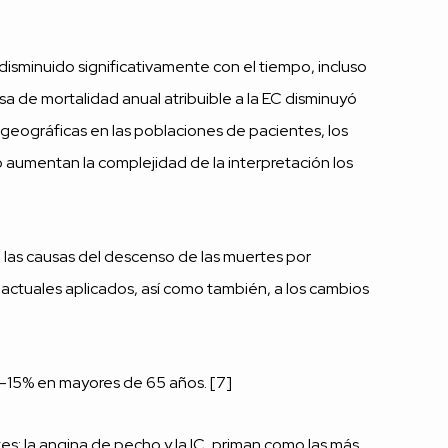
 disminuido significativamente con el tiempo, incluso
a de mortalidad anual atribuible a la EC disminuyó
s geográficas en las poblaciones de pacientes, los
io aumentan la complejidad de la interpretación los
zó las causas del descenso de las muertes por
actuales aplicados, así como también, a los cambios
2-15% en mayores de 65 años. [7]
s; la angina de pecho y la IC, priman como las más