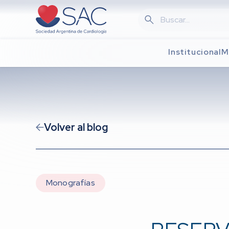
Skip
to
main
content
Institucional
M
Volver al blog
Monografías