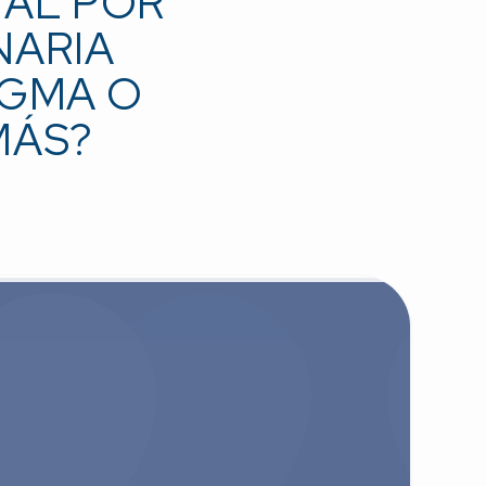
NAL POR
NARIA
IGMA O
MÁS?