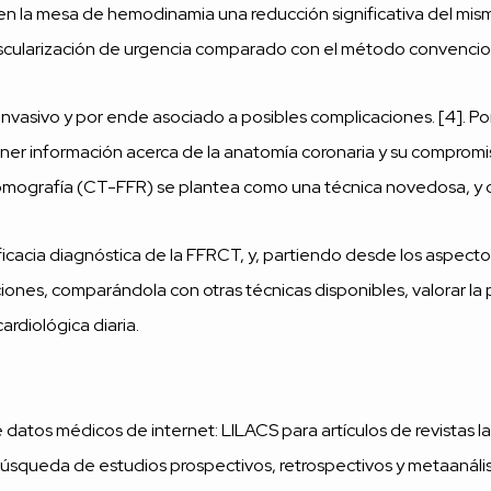
r en la mesa de hemodinamia una reducción significativa del mis
ascularización de urgencia comparado con el método convencion
invasivo y por ende asociado a posibles complicaciones. [4]. P
r información acerca de la anatomía coronaria y su compromiso
 tomografía (CT-FFR) se plantea como una técnica novedosa, y 
eficacia diagnóstica de la FFRCT, y, partiendo desde los aspect
ciones, comparándola con otras técnicas disponibles, valorar la 
cardiológica diaria.
 datos médicos de internet: LILACS para artículos de revistas l
búsqueda de estudios prospectivos, retrospectivos y metaanálisis