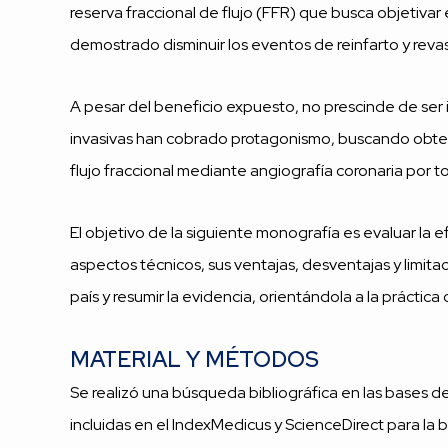
reserva fraccional de flujo (FFR) que busca objetiva
demostrado disminuir los eventos de reinfarto y rev
A pesar del beneficio expuesto, no prescinde de ser 
invasivas han cobrado protagonismo, buscando obtene
flujo fraccional mediante angiografía coronaria por
El objetivo de la siguiente monografía es evaluar la 
aspectos técnicos, sus ventajas, desventajas y limita
país y resumir la evidencia, orientándola a la práctica 
MATERIAL Y MÉTODOS
Se realizó una búsqueda bibliográfica en las bases de
incluidas en el IndexMedicus y ScienceDirect para la 