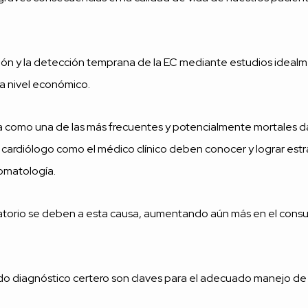
ción y la detección temprana de la EC mediante estudios idealme
 a nivel económico.
bica como una de las más frecuentes y potencialmente mortales d
 cardiólogo como el médico clínico deben conocer y lograr estr
tomatología.
torio se deben a esta causa, aumentando aún más en el consult
todo diagnóstico certero son claves para el adecuado manejo de