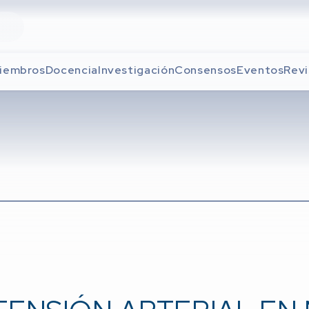
iembros
Docencia
Investigación
Consensos
Eventos
Revi