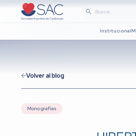
Skip
to
main
content
Institucional
M
Volver al blog
Monografías