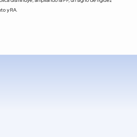
lica disminuye, ampliando la PP, un signo de rigidez
nto y RA.