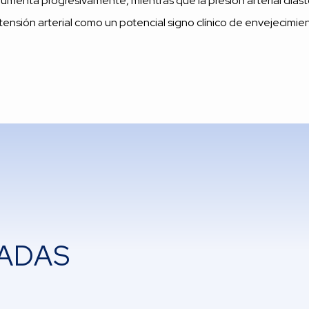
umenta progresivamente, mientras que la presión arterial diastó
ertensión arterial como un potencial signo clínico de envejecimie
ADAS