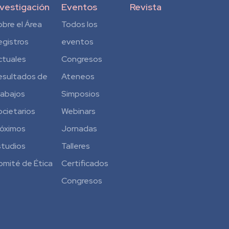
nvestigación
Eventos
Revista
obre el Área
Todos los
egistros
eventos
ctuales
Congresos
esultados de
Ateneos
rabajos
Simposios
ocietarios
Webinars
róximos
Jornadas
studios
Talleres
omité de Ética
Certificados
Congresos