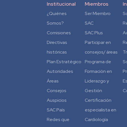
Institucional
Miembros
I
¿Quiénes
Ser Miembro
S
Somos?
SAC
R
Comisiones
SAC Plus
A
Directivas
Participar en
R
históricas
consejos/ áreas
T
Plan Estratégico
Programa de
S
Autoridades
Formación en
P
Áreas
Liderazgo y
E
Consejos
Gestión
C
Auspicios
Certificación
SAC País
especialista en
Redes que
Cardiología