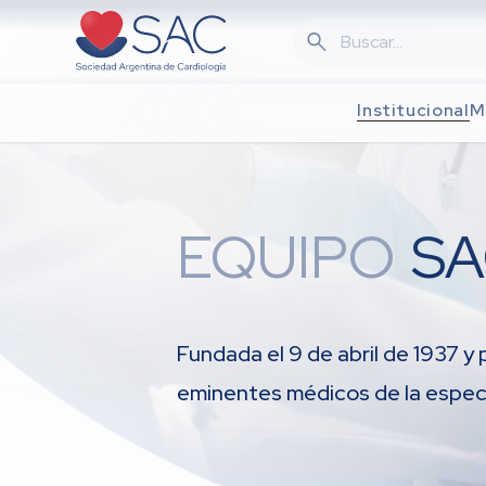
Skip
to
main
content
Institucional
M
EQUIPO
S
Fundada el 9 de abril de 1937 y 
eminentes médicos de la especia