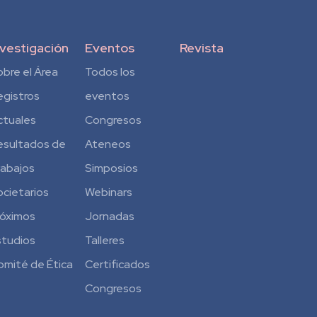
nvestigación
Eventos
Revista
obre el Área
Todos los
egistros
eventos
ctuales
Congresos
esultados de
Ateneos
rabajos
Simposios
ocietarios
Webinars
róximos
Jornadas
studios
Talleres
omité de Ética
Certificados
Congresos