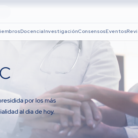
iembros
Docencia
Investigación
Consensos
Eventos
Revi
AC
presidida por los más
lidad al dia de hoy.