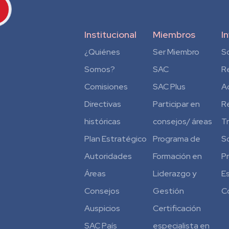
Institucional
Miembros
I
¿Quiénes
Ser Miembro
S
Somos?
SAC
R
Comisiones
SAC Plus
A
Directivas
Participar en
R
históricas
consejos/ áreas
T
Plan Estratégico
Programa de
S
Autoridades
Formación en
P
Áreas
Liderazgo y
E
Consejos
Gestión
C
Auspicios
Certificación
SAC País
especialista en