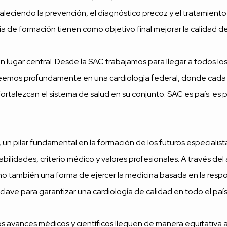
rtaleciendo la prevención, el diagnóstico precoz y el tratamien
a de formación tienen como objetivo final mejorar la calidad de
lugar central. Desde la SAC trabajamos para llegar a todos lo
eemos profundamente en una cardiología federal, donde cada pro
ortalezcan el sistema de salud en su conjunto. SAC es país: e
 un pilar fundamental en la formación de los futuros especialis
habilidades, criterio médico y valores profesionales. A través
ino también una forma de ejercer la medicina basada en la respo
clave para garantizar una cardiología de calidad en todo el país
s avances médicos y científicos lleguen de manera equitativa a 