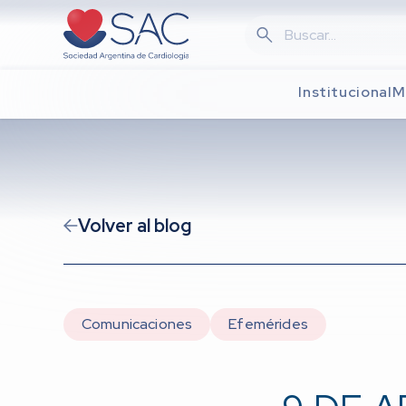
Skip
to
main
content
Institucional
M
Volver al blog
Comunicaciones
Efemérides