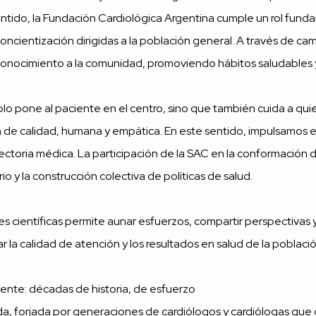
entido, la Fundación Cardiológica Argentina cumple un rol fun
ncientización dirigidas a la población general. A través de ca
l conocimiento a la comunidad, promoviendo hábitos saludables y
 pone al paciente en el centro, sino que también cuida a quien
de calidad, humana y empática. En este sentido, impulsamos e
ectoria médica. La participación de la SAC en la conformación 
rio y la construcción colectiva de políticas de salud.
des científicas permite aunar esfuerzos, compartir perspectivas
r la calidad de atención y los resultados en salud de la població
nte: décadas de historia, de esfuerzo
, forjada por generaciones de cardiólogos y cardiólogas que d