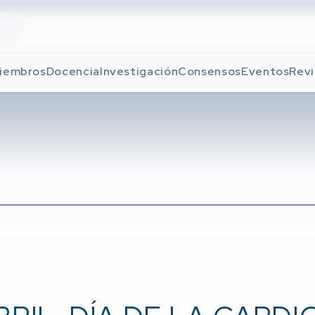
iembros
Docencia
Investigación
Consensos
Eventos
Revi